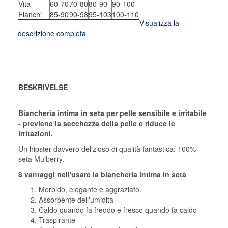
Vita
60-70
70-80
80-90
90-100
Fianchi
85-90
90-98
95-103
100-110
Visualizza la
descrizione completa
BESKRIVELSE
Biancheria intima in seta per pelle sensibile e irritabile
- previene la secchezza della pelle e riduce le
irritazioni.
Un hipster davvero delizioso di qualità fantastica: 100%
seta Mulberry.
8 vantaggi nell'usare la biancheria intima in seta
Morbido, elegante e aggraziato.
Assorbente dell'umidità
Caldo quando fa freddo e fresco quando fa caldo
Traspirante