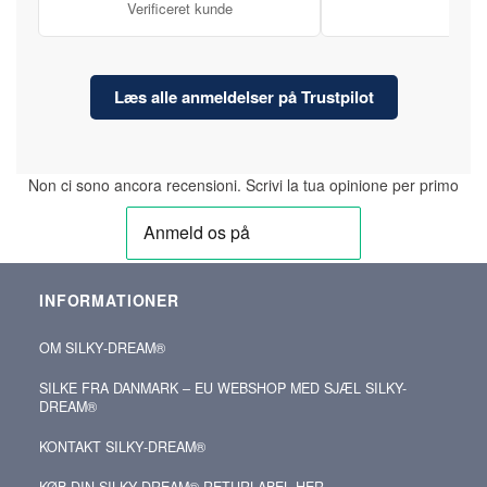
Verificeret kunde
Læs alle anmeldelser på Trustpilot
Non ci sono ancora recensioni. Scrivi la tua opinione per primo
INFORMATIONER
OM SILKY‑DREAM®
SILKE FRA DANMARK – EU WEBSHOP MED SJÆL SILKY-
DREAM®
KONTAKT SILKY‑DREAM®
KØB DIN SILKY‑DREAM® RETURLABEL HER