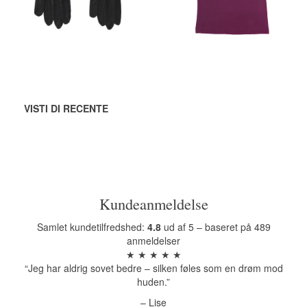
Vedi tutte le
opzioni
Vedi tutte le
opzioni
VISTI DI RECENTE
Kundeanmeldelse
Samlet kundetilfredshed:
4.8
ud af 5 – baseret på 489
anmeldelser
★ ★ ★ ★ ★
“Jeg har aldrig sovet bedre – silken føles som en drøm mod
huden.”
– Lise