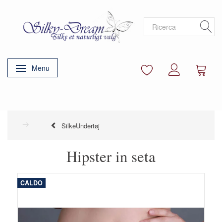
Menu
Attiva/disattiva navigazione
SilkeUndertøj
Hipster in seta
CALDO