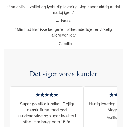
“Fantastisk kvalitet og lynhurtig levering. Jeg køber aldrig andet
nattøj igen.”
– Jonas
“Min hud klør ikke længere – silkeundertøjet er virkelig
allergivenligt.”
– Camilla
Det siger vores kunder
★★★★★
★★★
Super go silke kvalitet. Dejligt
Hurtig levering og læ
dansk firma med god
Meget tilfr
kundeservice og super kvalitet i
Verificeret 
silke. Har brugt dem i 5 år.