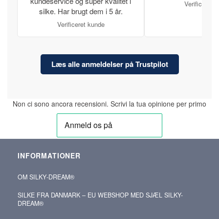
kundeservice og super kvalitet i
Verificeret 
silke. Har brugt dem i 5 år.
Verificeret kunde
Læs alle anmeldelser på Trustpilot
Non ci sono ancora recensioni. Scrivi la tua opinione per primo
INFORMATIONER
OM SILKY‑DREAM®
SILKE FRA DANMARK – EU WEBSHOP MED SJÆL SILKY-
DREAM®