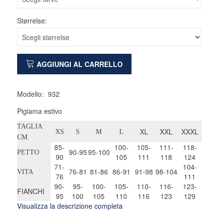
Størrelse:
AGGIUNGI AL CARRELLO
Modello:
932
Pigiama estivo
TAGLIA
XL
XXL
XXXL
XS
S
M
L
CM.
85-
100-
105-
111-
118-
90-95
95-100
PETTO
90
105
111
118
124
71-
104-
76-81
81-86
86-91
91-98
98-104
VITA
76
111
90-
95-
100-
105-
110-
116-
123-
FIANCHI
95
100
105
110
116
123
129
Visualizza la descrizione completa