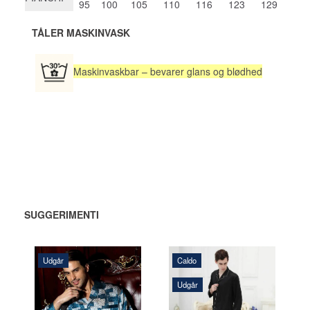
95
100
105
110
116
123
129
TÅLER MASKINVASK
Maskinvaskbar – bevarer glans og blødhed
SUGGERIMENTI
Udgår
Caldo
Udgår
1.925,00 DKK
1.925,00 DKK