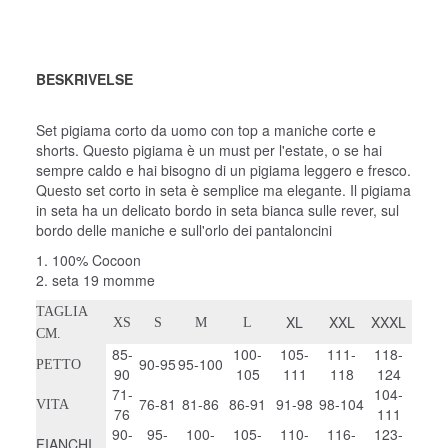
BESKRIVELSE
Set pigiama corto da uomo con top a maniche corte e
shorts. Questo pigiama è un must per l'estate, o se hai
sempre caldo e hai bisogno di un pigiama leggero e fresco.
Questo set corto in seta è semplice ma elegante. Il pigiama
in seta ha un delicato bordo in seta bianca sulle rever, sul
bordo delle maniche e sull'orlo dei pantaloncini
1. 100% Cocoon
2. seta 19 momme
TAGLIA
XL
XXL
XXXL
XS
S
M
L
CM.
85-
100-
105-
111-
118-
90-95
95-100
PETTO
90
105
111
118
124
71-
104-
76-81
81-86
86-91
91-98
98-104
VITA
76
111
90-
95-
100-
105-
110-
116-
123-
FIANCHI