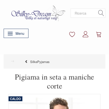
Menu
Attiva/disattiva navigazione
SilkePyjamas
Pigiama in seta a maniche
corte
CALDO