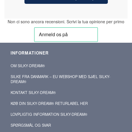
Non ci sono ancora recensioni. Scrivi la tua opinione per primo
INFORMATIONER
OM SILKY‑DREAM®
SILKE FRA DANMARK – EU WEBSHOP MED SJÆL SILKY-
DREAM®
KONTAKT SILKY‑DREAM®
KØB DIN SILKY‑DREAM® RETURLABEL HER
LOVPLIGTIG INFORMATION SILKY-DREAM®
SPØRGSMÅL OG SVAR