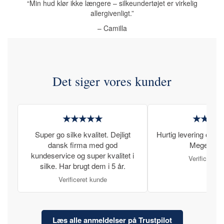
“Min hud klør ikke længere – silkeundertøjet er virkelig
allergivenligt.”
– Camilla
Det siger vores kunder
★★★★★
★★★
Super go silke kvalitet. Dejligt
Hurtig levering og læ
dansk firma med god
Meget tilfr
kundeservice og super kvalitet i
Verificeret 
silke. Har brugt dem i 5 år.
Verificeret kunde
Læs alle anmeldelser på Trustpilot