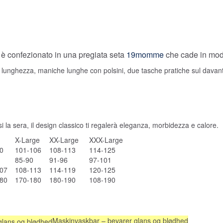
d è confezionato in una pregiata seta
19momme
che cade in mod
ta lunghezza, maniche lunghe con polsini, due tasche pratiche sul davant
si la sera, il design classico ti regalerà eleganza, morbidezza e calore.
X-Large
XX-Large
XXX-Large
0
101-106
108-113
114-125
85-90
91-96
97-101
07
108-113
114-119
120-125
80
170-180
180-190
108-190
Maskinvaskbar – bevarer glans og blødhed