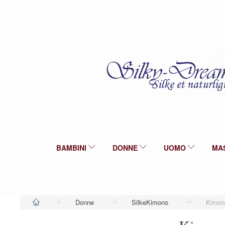
BAMBINI
DONNE
UOMO
MA
Donne
SilkeKimono
Kimono