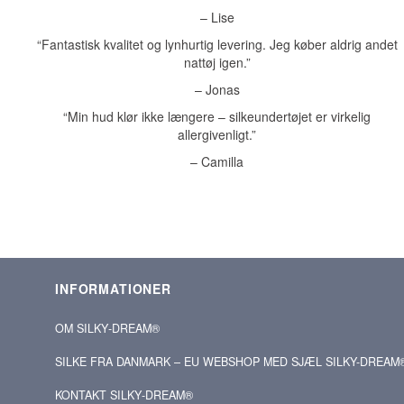
– Lise
“Fantastisk kvalitet og lynhurtig levering. Jeg køber aldrig andet
nattøj igen.”
– Jonas
“Min hud klør ikke længere – silkeundertøjet er virkelig
allergivenligt.”
– Camilla
INFORMATIONER
OM SILKY‑DREAM®
SILKE FRA DANMARK – EU WEBSHOP MED SJÆL SILKY-DREAM
KONTAKT SILKY‑DREAM®