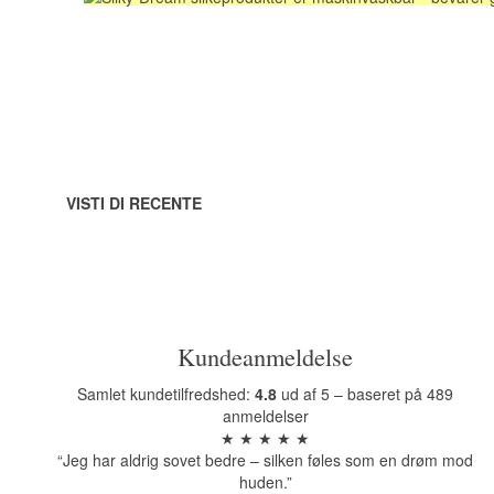
VISTI DI RECENTE
Kundeanmeldelse
Samlet kundetilfredshed:
4.8
ud af 5 – baseret på 489
anmeldelser
★ ★ ★ ★ ★
“Jeg har aldrig sovet bedre – silken føles som en drøm mod
huden.”