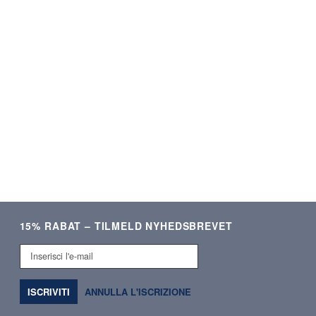
★★★★★
★★★★★
ering og lækre produkter.
Som altid kvalitetsvare og hurti
Meget tilfreds!
ekspedition. ❤️❤️❤️
Verificeret kunde
Verificeret kunde
15% RABAT – TILMELD NYHEDSBREVET
Inserisci
l'e-
mail
ISCRIVITI
ANNULLA L'ISCRIZIONE