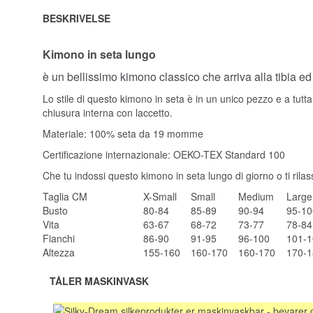
BESKRIVELSE
Kimono in seta lungo
è un bellissimo kimono classico che arriva alla tibia e
Lo stile di questo kimono in seta è in un unico pezzo e a tut
chiusura interna con laccetto.
Materiale: 100% seta da 19 momme
Certificazione internazionale: OEKO-TEX Standard 100
Che tu indossi questo kimono in seta lungo di giorno o ti rilas
Taglia CM
X-Small
Small
Medium
Large
Busto
80-84
85-89
90-94
95-10
Vita
63-67
68-72
73-77
78-84
Fianchi
86-90
91-95
96-100
101-1
Altezza
155-160
160-170
160-170
170-1
TÅLER MASKINVASK