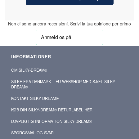
Non ci sono ancora recensioni. Scrivi la tua opinione per primo
INFORMATIONER
OM SILKY‑DREAM®
SILKE FRA DANMARK – EU WEBSHOP MED SJÆL SILKY-
DREAM®
KONTAKT SILKY‑DREAM®
KØB DIN SILKY‑DREAM® RETURLABEL HER
LOVPLIGTIG INFORMATION SILKY-DREAM®
SPØRGSMÅL OG SVAR