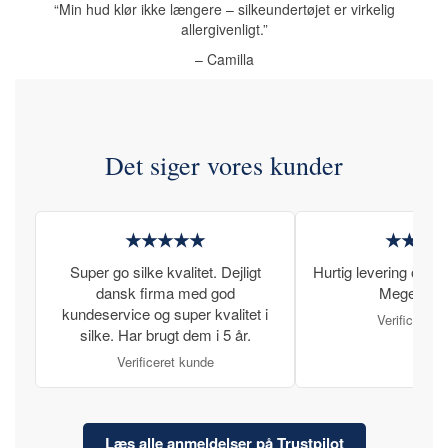
“Min hud klør ikke længere – silkeundertøjet er virkelig
allergivenligt.”
– Camilla
Det siger vores kunder
★★★★★
★★★
Super go silke kvalitet. Dejligt
Hurtig levering og læ
dansk firma med god
Meget tilfr
kundeservice og super kvalitet i
Verificeret 
silke. Har brugt dem i 5 år.
Verificeret kunde
Læs alle anmeldelser på Trustpilot