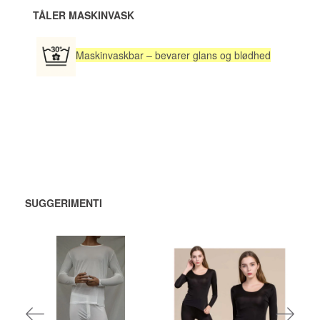
TÅLER MASKINVASK
Maskinvaskbar – bevarer glans og blødhed
SUGGERIMENTI
984,00 DKK
867,50 DKK