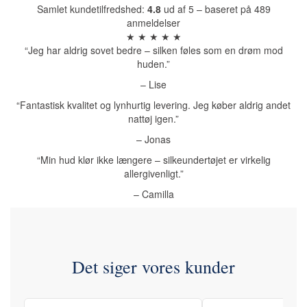
Samlet kundetilfredshed:
4.8
ud af 5 – baseret på 489
anmeldelser
★ ★ ★ ★ ★
“Jeg har aldrig sovet bedre – silken føles som en drøm mod
huden.”
– Lise
“Fantastisk kvalitet og lynhurtig levering. Jeg køber aldrig andet
nattøj igen.”
– Jonas
“Min hud klør ikke længere – silkeundertøjet er virkelig
allergivenligt.”
– Camilla
Det siger vores kunder