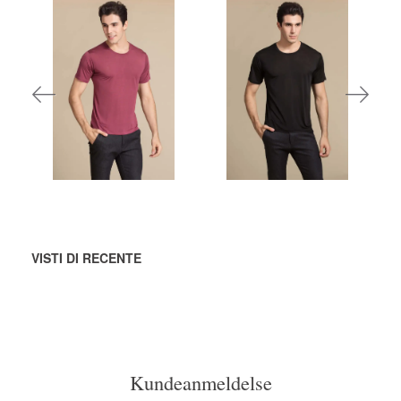
448,00 DKK
448,00 DKK per
unità
AGGIUNGI
AGGIUNGI
AL
AL
CARRELLO
CARRELLO
VISTI DI RECENTE
Kundeanmeldelse