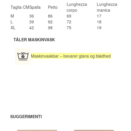
Lunghezza
Lunghezza
Taglia CM
Spalla
Petto
corpo
manica
M
36
86
69
17
L
39
92
72
18
XL
42
98
75
19
TÅLER MASKINVASK
Maskinvaskbar – bevarer glans og blødhed
SUGGERIMENTI