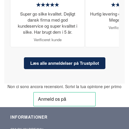
★★★★★
★★★
Super go silke kvalitet. Dejligt
Hurtig levering og læ
dansk firma med god
Meget tilfr
kundeservice og super kvalitet i
Verificeret 
silke. Har brugt dem i 5 år.
Verificeret kunde
Læs alle anmeldelser på Trustpilot
Non ci sono ancora recensioni. Scrivi la tua opinione per primo
INFORMATIONER