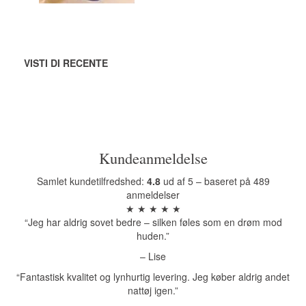
VISTI DI RECENTE
Kundeanmeldelse
Samlet kundetilfredshed:
4.8
ud af 5 – baseret på 489
anmeldelser
★ ★ ★ ★ ★
“Jeg har aldrig sovet bedre – silken føles som en drøm mod
huden.”
– Lise
“Fantastisk kvalitet og lynhurtig levering. Jeg køber aldrig andet
nattøj igen.”