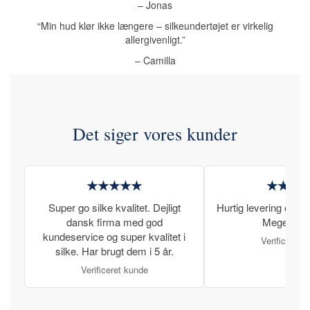
– Jonas
“Min hud klør ikke længere – silkeundertøjet er virkelig
allergivenligt.”
– Camilla
Det siger vores kunder
★★★★★
★★★
Super go silke kvalitet. Dejligt
Hurtig levering og læ
dansk firma med god
Meget tilfr
kundeservice og super kvalitet i
Verificeret 
silke. Har brugt dem i 5 år.
Verificeret kunde