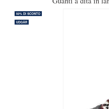
Guanti a dita in la
50% DI SCONTO
UDGÅR