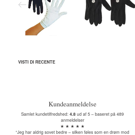
Risparmi xxx:
64,00 DKK
Risparmi xxx:
48,00 DKK
Vedi tutte le opzioni
Vedi tutte le opzioni
VISTI DI RECENTE
Kundeanmeldelse
Samlet kundetilfredshed:
4.8
ud af 5 – baseret på 489
anmeldelser
★ ★ ★ ★ ★
“Jeg har aldrig sovet bedre – silken føles som en drøm mod