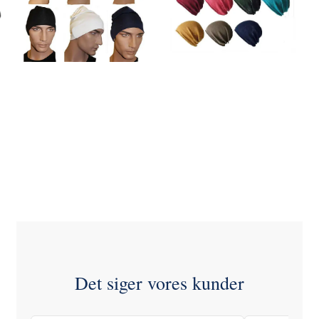
Risparmi xxx:
128,00 DKK
AGGIUNGI AL
Vedi tutte le opzioni
CARRELLO
Det siger vores kunder