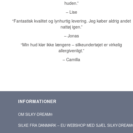
huden.”
– Lise
“Fantastisk kvalitet og lynhurtig levering. Jeg køber aldrig andet
nattøj igen.”
– Jonas
“Min hud klør ikke længere – silkeundertøjet er virkelig
allergivenligt.”
– Camilla
INFORMATIONER
OM SILKY‑DREAM®
SILKE FRA DANMARK – EU WEBSHOP MED SJÆL SILKY-DREAM