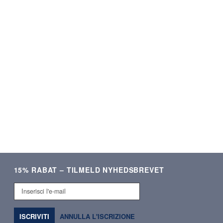
★★★★★
★★★★★
ering og lækre produkter.
Som altid kvalitetsvare og hurti
Meget tilfreds!
ekspedition. ❤️❤️❤️
Verificeret kunde
Verificeret kunde
15% RABAT – TILMELD NYHEDSBREVET
Inserisci
l'e-
mail
ISCRIVITI
ANNULLA L'ISCRIZIONE