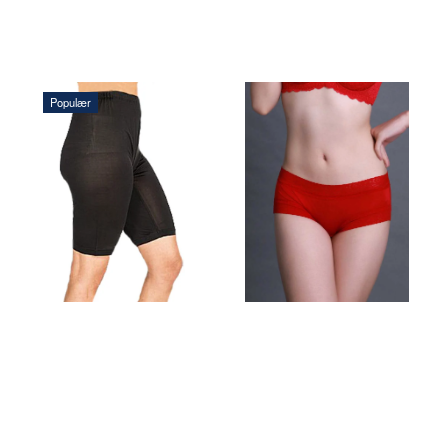
Populær
456,25 DKK
143,75 DKK
LÆG I
LÆG
KURV
I
KURV