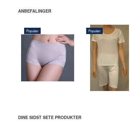
ANBEFALINGER
Populær
Populær
165,00 DKK
600,00 DKK
LÆG
LÆG I
I
KURV
KURV
DINE SIDST SETE PRODUKTER