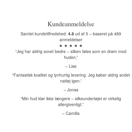
Kundeanmeldelse
Samlet kundetilfredshed:
4.8
ud af 5 – baseret på 489
anmeldelser
★ ★ ★ ★ ★
“Jeg har aldrig sovet bedre – silken føles som en drøm mod
huden.”
– Lise
“Fantastisk kvalitet og lynhurtig levering. Jeg køber aldrig andet
nattøj igen.”
– Jonas
“Min hud klør ikke længere – silkeundertøjet er virkelig
allergivenligt.”
– Camilla