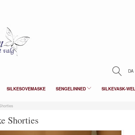
DA
SILKESOVEMASKE
SENGELINNED
SILKEVASK-WE
Shorties
ke Shorties