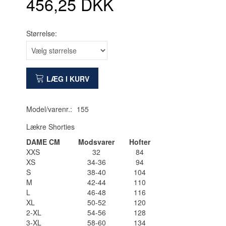
456,25 DKK
Størrelse:
LÆG I KURV
Model/varenr.:
155
Lækre Shorties
DAME CM
Modsvarer
Hofter
XXS
32
84
XS
34-36
94
S
38-40
104
M
42-44
110
L
46-48
116
XL
50-52
120
2-XL
54-56
128
3-XL
58-60
134