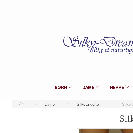
BØRN
DAME
HERRE
Dame
SilkeUndertøj
Silke 
Sil