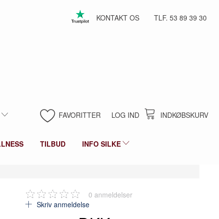
KONTAKT OS
TLF. 53 89 39 30
FAVORITTER
LOG IND
INDKØBSKURV
LLNESS
TILBUD
INFO SILKE
0
anmeldelser
Skriv anmeldelse