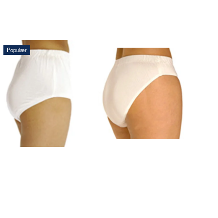
Populær
290,00 DKK
210,00 DKK
LÆG I
LÆG I
KURV
KURV