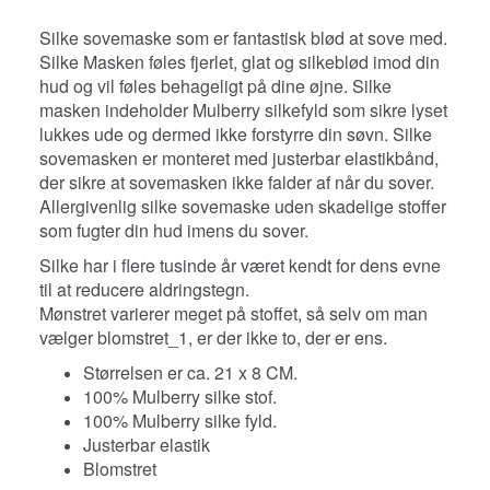
Silke sovemaske som er fantastisk blød at sove med.
Silke
Masken føles fjerlet, glat og silkeblød imod din
hud og vil føles behageligt på dine øjne. Silke
masken indeholder Mulberry silkefyld som sikre lyset
lukkes ude og dermed ikke forstyrre din søvn. Silke
sovemasken er monteret med justerbar elastikbånd,
der sikre at sovemasken ikke falder af når du sover.
A
llergivenlig silke sovemaske uden skadelige stoffer
som fugter din hud imens du sover.
Silke har i flere tusinde år været kendt for dens evne
til at reducere aldringstegn.
Mønstret varierer meget på stoffet, så selv om man
vælger blomstret_1, er der ikke to, der er ens.
Størrelsen er ca. 21 x 8 CM.
100% Mulberry silke stof.
100% Mulberry silke fyld.
Justerbar elastik
Blomstret