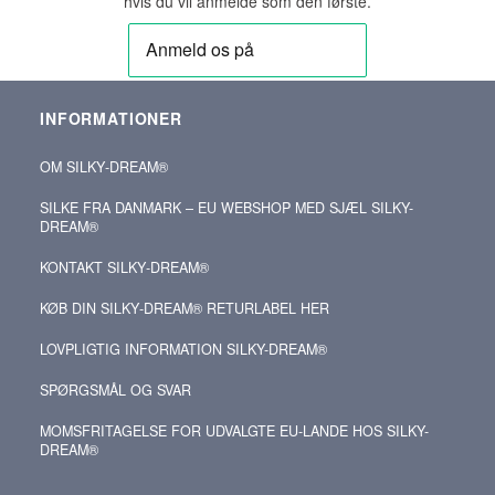
hvis du vil anmelde som den første.
INFORMATIONER
OM SILKY‑DREAM®
SILKE FRA DANMARK – EU WEBSHOP MED SJÆL SILKY-
DREAM®
KONTAKT SILKY‑DREAM®
KØB DIN SILKY‑DREAM® RETURLABEL HER
LOVPLIGTIG INFORMATION SILKY-DREAM®
SPØRGSMÅL OG SVAR
MOMSFRITAGELSE FOR UDVALGTE EU-LANDE HOS SILKY-
DREAM®