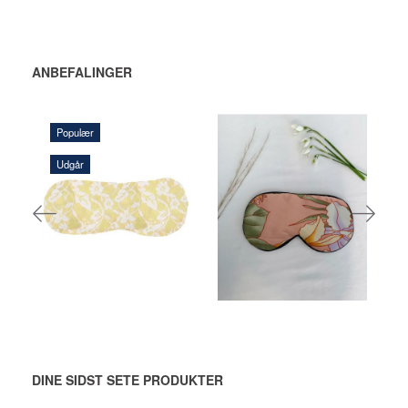
ANBEFALINGER
Populær
Udgår
135,00 DKK
145,00 DKK
LÆG I KURV
LÆG I KURV
DINE SIDST SETE PRODUKTER