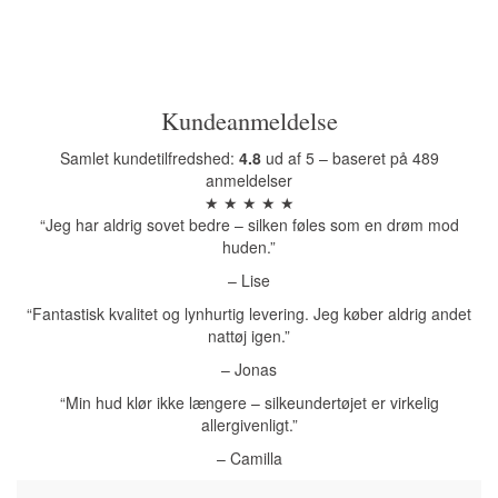
Kundeanmeldelse
Samlet kundetilfredshed:
4.8
ud af 5 – baseret på 489
anmeldelser
★ ★ ★ ★ ★
“Jeg har aldrig sovet bedre – silken føles som en drøm mod
huden.”
– Lise
“Fantastisk kvalitet og lynhurtig levering. Jeg køber aldrig andet
nattøj igen.”
– Jonas
“Min hud klør ikke længere – silkeundertøjet er virkelig
allergivenligt.”
– Camilla